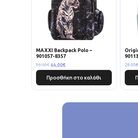
MAXXI Backpack Polo –
Origi
901057-8357
9011
55.00
€
44.00
€
28.00
Προσθήκη στο καλάθι