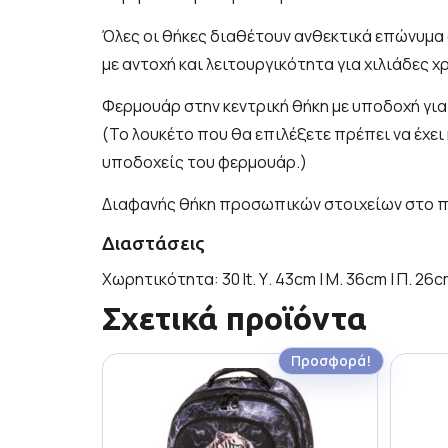
Όλες οι θήκες διαθέτουν ανθεκτικά επώνυμ
με αντοχή και λειτουργικότητα για χιλιάδες χ
Φερμουάρ στην κεντρική θήκη με υποδοχή για
(Το λουκέτο που θα επιλέξετε πρέπει να έχε
υποδοχείς του φερμουάρ.)
Διαφανής θήκη προσωπικών στοιχείων στο π
Διαστάσεις
Χωρητικότητα: 30 lt. Υ. 43cm | Μ. 36cm | Π. 26c
Σχετικά προϊόντα
Προσφορά!