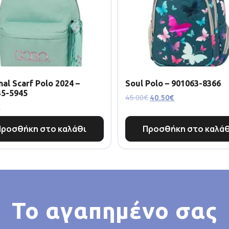
nal Scarf Polo 2024 –
Soul Polo – 901063-8366
35-5945
45.00
€
40.50
€
€
Προσθήκη στο καλάθι
Προσθήκη στο καλάθ
Το αγαπημένο σας