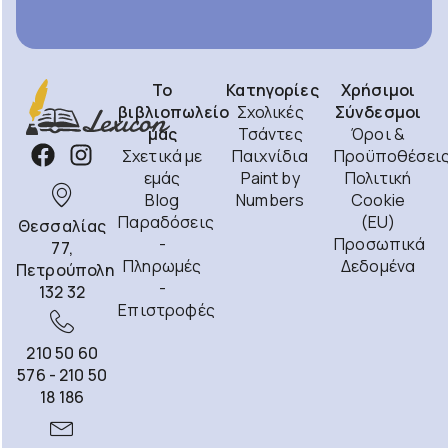
Το
Κατηγορίες
Χρήσιμοι
βιβλιοπωλείο
Σχολικές
Σύνδεσμοι
μας
Τσάντες
Όροι &
Σχετικά με
Παιχνίδια
Προϋποθέσει
εμάς
Paint by
Πολιτική
Blog
Numbers
Cookie
Παραδόσεις
(EU)
Θεσσαλίας
-
Προσωπικά
77,
Πληρωμές
Δεδομένα
Πετρούπολη
-
132 32
Επιστροφές
210 50 60
576 - 210 50
18 186