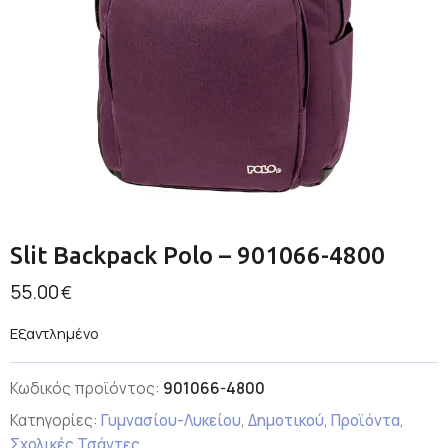
Slit Backpack Polo – 901066-4800
55.00
€
Εξαντλημένο
Κωδικός προϊόντος:
901066-4800
Κατηγορίες:
Γυμνασίου-Λυκείου
,
Δημοτικού
,
Προϊόντα
,
Σχολικές Τσάντες