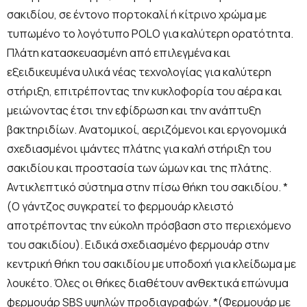
σακιδίου, σε έντονο πορτοκαλί ή κίτρινο χρώμα με
τυπωμένο το λογότυπο POLO για καλύτερη ορατότητα.
Πλάτη κατασκευασμένη από επιλεγμένα και
εξειδικευμένα υλικά νέας τεχνολογίας για καλύτερη
στήριξη, επιτρέποντας την κυκλοφορία του αέρα και
μειώνοντας έτσι την εφίδρωση και την ανάπτυξη
βακτηριδίων. Ανατομικοί, αεριζόμενοι και εργονομικά
σχεδιασμένοι ιμάντες πλάτης για καλή στήριξη του
σακιδίου και προστασία των ώμων και της πλάτης.
Αντικλεπτικό σύστημα στην πίσω θήκη του σακιδίου. *
(Ο γάντζος συγκρατεί το φερμουάρ κλειστό
αποτρέποντας την εύκολη πρόσβαση στο περιεχόμενο
του σακιδίου). Ειδικά σχεδιασμένο φερμουάρ στην
κεντρική θήκη του σακιδίου με υποδοχή για κλείδωμα με
λουκέτο. Όλες οι θήκες διαθέτουν ανθεκτικά επώνυμα
φερμουάρ SBS υψηλών προδιαγραφών. *(Φερμουάρ με