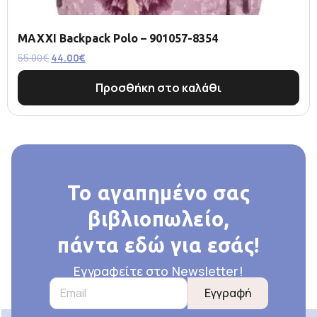
MAXXI Backpack Polo – 901057-8354
55.00
€
44.00
€
Προσθήκη στο καλάθι
Το αγαπημένο σας
βιβλιοπωλείο,
πάντα εδώ για εσάς!
Εγγραφείτε στο Newsletter!
Εγγραφή