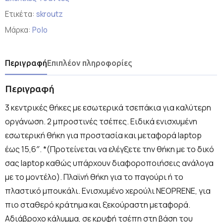
Ετικέτα:
skroutz
Μάρκα:
Polo
Περιγραφή
Επιπλέον πληροφορίες
Περιγραφή
3 κεντρικές θήκες με εσωτερικά τσεπάκια για καλύτερη
οργάνωση. 2 μπροστινές τσέπες. Ειδικά ενισχυμένη
εσωτερική θήκη για προστασία και μεταφορά laptop
έως 15,6″. *(Προτείνεται να ελέγξετε την θήκη με το δικό
σας laptop καθώς υπάρχουν διαφοροποιήσεις ανάλογα
με το μοντέλο). Πλαϊνή θήκη για το παγούρι ή το
πλαστικό μπουκάλι. Ενισχυμένο χερούλι NEOPRENE, για
πιο σταθερό κράτηµα και ξεκούραστη μεταφορά.
Αδιάβροχο κάλυμμα, σε κρυφή τσέπη στη βάση του