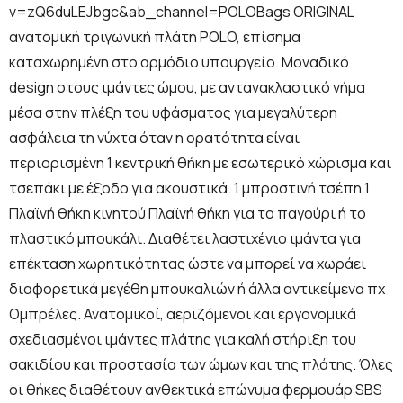
v=zQ6duLEJbgc&ab_channel=POLOBags ORIGINAL
ανατομική τριγωνική πλάτη POLO, επίσημα
καταχωρημένη στο αρμόδιο υπουργείο. Μοναδικό
design στους ιμάντες ώμου, με αντανακλαστικό νήμα
μέσα στην πλέξη του υφάσματος για μεγαλύτερη
ασφάλεια τη νύχτα όταν η ορατότητα είναι
περιορισμένη 1 κεντρική θήκη με εσωτερικό χώρισμα και
τσεπάκι με έξοδο για ακουστικά. 1 μπροστινή τσέπη 1
Πλαϊνή θήκη κινητού Πλαϊνή θήκη για το παγούρι ή το
πλαστικό μπουκάλι. Διαθέτει λαστιχένιο ιμάντα για
επέκταση χωρητικότητας ώστε να μπορεί να χωράει
διαφορετικά μεγέθη μπουκαλιών ή άλλα αντικείμενα πχ
Ομπρέλες. Ανατομικοί, αεριζόμενοι και εργονομικά
σχεδιασμένοι ιμάντες πλάτης για καλή στήριξη του
σακιδίου και προστασία των ώμων και της πλάτης. Όλες
οι θήκες διαθέτουν ανθεκτικά επώνυμα φερμουάρ SBS