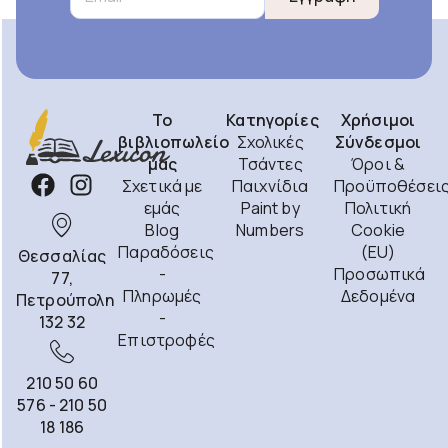
Το
Κατηγορίες
Χρήσιμοι
βιβλιοπωλείο
Σχολικές
Σύνδεσμοι
μας
Τσάντες
Όροι &
Σχετικά με
Παιχνίδια
Προϋποθέσει
εμάς
Paint by
Πολιτική
Blog
Numbers
Cookie
Παραδόσεις
(EU)
Θεσσαλίας
-
Προσωπικά
77,
Πληρωμές
Δεδομένα
Πετρούπολη
-
132 32
Επιστροφές
210 50 60
576 - 210 50
18 186