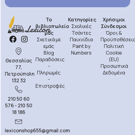
Το
Κατηγορίες
Χρήσιμοι
βιβλιοπωλείο
Σχολικές
Σύνδεσμοι
μας
Τσάντες
Όροι &
Σχετικά με
Παιχνίδια
Προϋποθέσει
εμάς
Paint by
Πολιτική
Blog
Numbers
Cookie
Παραδόσεις
(EU)
Θεσσαλίας
-
Προσωπικά
77,
Πληρωμές
Δεδομένα
Πετρούπολη
-
132 32
Επιστροφές
210 50 60
576 - 210 50
18 186
lexiconshop655@gmail.com