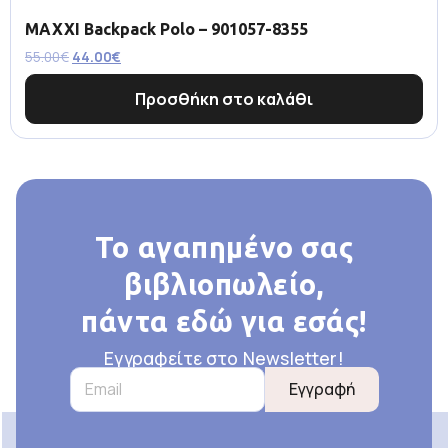
MAXXI Backpack Polo – 901057-8355
55.00
€
44.00
€
Προσθήκη στο καλάθι
Το αγαπημένο σας
βιβλιοπωλείο,
πάντα εδώ για εσάς!
Εγγραφείτε στο Newsletter!
Εγγραφή