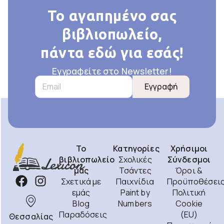
Το αγαπημένο σας
βιβλιοπωλείο,
πάντα εδώ για εσάς!
Εγγραφείτε στο Newsletter!
Εγγραφή
Το
Κατηγορίες
Χρήσιμοι
βιβλιοπωλείο
Σχολικές
Σύνδεσμοι
μας
Τσάντες
Όροι &
Σχετικά με
Παιχνίδια
Προϋποθέσει
εμάς
Paint by
Πολιτική
Blog
Numbers
Cookie
Παραδόσεις
(EU)
Θεσσαλίας