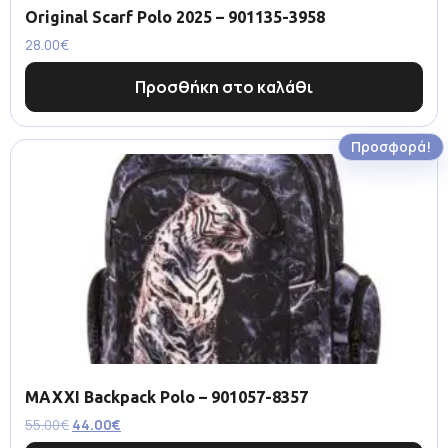
Original Scarf Polo 2025 – 901135-3958
28.00
€
Προσθήκη στο καλάθι
Προσφορά!
MAXXI Backpack Polo – 901057-8357
55.00
€
44.00
€