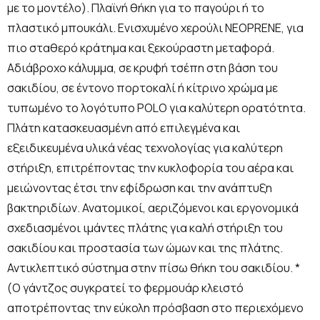
με το μοντέλο). Πλαϊνή θήκη για το παγούρι ή το
πλαστικό μπουκάλι. Ενισχυμένο χερούλι NEOPRENE, για
πιο σταθερό κράτηµα και ξεκούραστη μεταφορά.
Αδιάβροχο κάλυμμα, σε κρυφή τσέπη στη βάση του
σακιδίου, σε έντονο πορτοκαλί ή κίτρινο χρώμα με
τυπωμένο το λογότυπο POLO για καλύτερη ορατότητα.
Πλάτη κατασκευασμένη από επιλεγμένα και
εξειδικευμένα υλικά νέας τεχνολογίας για καλύτερη
στήριξη, επιτρέποντας την κυκλοφορία του αέρα και
μειώνοντας έτσι την εφίδρωση και την ανάπτυξη
βακτηριδίων. Ανατομικοί, αεριζόμενοι και εργονομικά
σχεδιασμένοι ιμάντες πλάτης για καλή στήριξη του
σακιδίου και προστασία των ώμων και της πλάτης.
Αντικλεπτικό σύστημα στην πίσω θήκη του σακιδίου. *
(Ο γάντζος συγκρατεί το φερμουάρ κλειστό
αποτρέποντας την εύκολη πρόσβαση στο περιεχόμενο