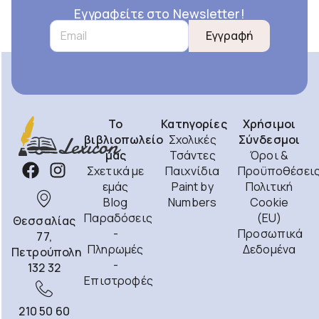
Εγγραφείτε στο Newsletter!
Εγγραφή
Το
Κατηγορίες
Χρήσιμοι
βιβλιοπωλείο
Σχολικές
Σύνδεσμοι
μας
Τσάντες
Όροι &
Σχετικά με
Παιχνίδια
Προϋποθέσει
εμάς
Paint by
Πολιτική
Blog
Numbers
Cookie
Παραδόσεις
(EU)
Θεσσαλίας
-
Προσωπικά
77,
Πληρωμές
Δεδομένα
Πετρούπολη
-
132 32
Επιστροφές
210 50 60