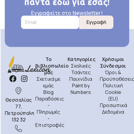
πάντα εδώ για εσάς!
Εγγραφείτε στο Newsletter!
Εγγραφή
Το
Κατηγορίες
Χρήσιμοι
βιβλιοπωλείο
Σχολικές
Σύνδεσμοι
μας
Τσάντες
Όροι &
Σχετικά με
Παιχνίδια
Προϋποθέσει
εμάς
Paint by
Πολιτική
Blog
Numbers
Cookie
Παραδόσεις
(EU)
Θεσσαλίας
-
Προσωπικά
77,
Πληρωμές
Δεδομένα
Πετρούπολη
-
132 32
Επιστροφές