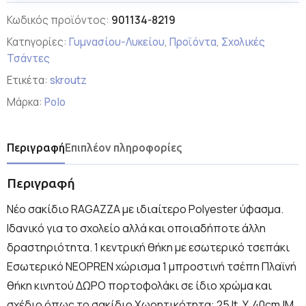
Κωδικός προϊόντος:
901134-8219
Κατηγορίες:
Γυμνασίου-Λυκείου
,
Προϊόντα
,
Σχολικές
Τσάντες
Ετικέτα:
skroutz
Μάρκα:
Polo
Περιγραφή
Επιπλέον πληροφορίες
Περιγραφή
Νέο σακίδιο RAGAZZA με ιδιαίτερο Polyester ύφασμα.
Ιδανικό για το σχολείο αλλά και οποιαδήποτε άλλη
δραστηριότητα. 1 κεντρική θήκη με εσωτερικό τσεπάκι
Εσωτερικό NEOPREN χώρισμα 1 μπροστινή τσέπη Πλαϊνή
θήκη κινητού ΔΩΡΟ πορτοφολάκι σε ίδιο χρώμα και
σχέδιο όπως το σακίδιο Χωρητικότητα: 25 lt. Y. 40cm |Μ.