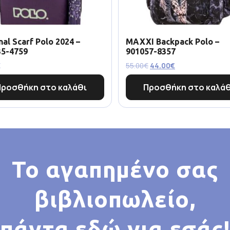
nal Scarf Polo 2024 –
MAXXI Backpack Polo –
35-4759
901057-8357
€
55.00
€
44.00
€
Προσθήκη στο καλάθι
Προσθήκη στο καλάθ
Το αγαπημένο σας
βιβλιοπωλείο,
πάντα εδώ για εσάς!