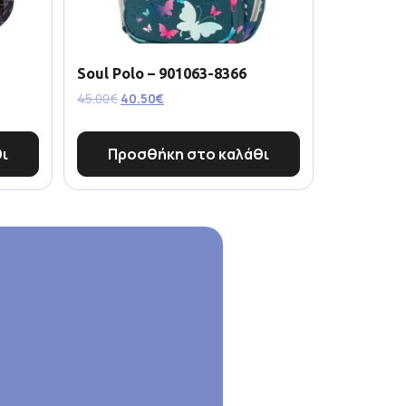
Soul Polo – 901063-8366
45.00
€
40.50
€
ι
Προσθήκη στο καλάθι