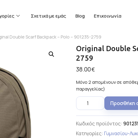
γορίες
Σχετικά με εμάς
Blog
Επικοινωνία
iginal Double Scarf Backpack – Polo – 901235-2759
Original Double S
2759
38.00
€
Μόνο 2 απομένουν σε απόθεμ
παραγγελίας)
Προσθήκη 
Κωδικός προϊόντος:
90123
Κατηγορίες:
Γυμνασίου-Λυκ