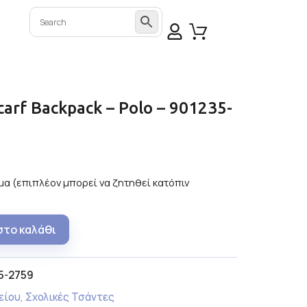
carf Backpack – Polo – 901235-
α (επιπλέον μπορεί να ζητηθεί κατόπιν
στο καλάθι
5-2759
είου
,
Σχολικές Τσάντες