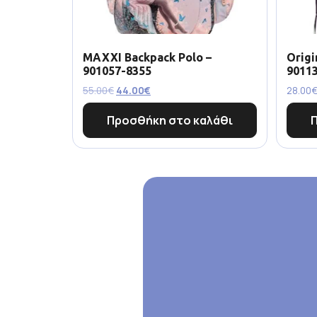
MAXXI Backpack Polo –
Origi
901057-8355
9011
55.00
€
44.00
€
28.00
Προσθήκη στο καλάθι