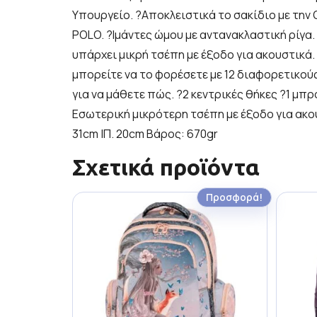
Υπουργείο. ?Αποκλειστικά το σακίδιο με την 
POLO. ?Ιμάντες ώμου με αντανακλαστική ρίγα.
υπάρχει μικρή τσέπη με έξοδο για ακουστικά.
μπορείτε να το φορέσετε με 12 διαφορετικού
για να μάθετε πώς. ?2 κεντρικές θήκες ?1 μπρ
Εσωτερική μικρότερη τσέπη με έξοδο για ακουσ
31cm |Π. 20cm Βάρος: 670gr
Σχετικά προϊόντα
Προσφορά!