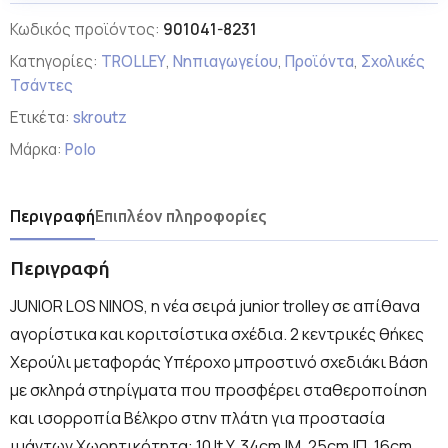
Κωδικός προϊόντος:
901041-8231
Κατηγορίες:
TROLLEY
,
Νηπιαγωγείου
,
Προϊόντα
,
Σχολικές
Τσάντες
Ετικέτα:
skroutz
Μάρκα:
Polo
Περιγραφή
Επιπλέον πληροφορίες
Περιγραφή
JUNIOR LOS NINOS, η νέα σειρά junior trolley σε απίθανα
αγορίστικα και κοριτσίστικα σχέδια. 2 κεντρικές θήκες
Χερούλι μεταφοράς Υπέροχο μπροστινό σχεδιάκι Βάση
με σκληρά στηρίγματα που προσφέρει σταθεροποίηση
και ισορροπία Βέλκρο στην πλάτη για προστασία
ιμάντων Χωρητικότητα: 10 lt Y. 34cm |Μ. 25cm |Π. 16cm