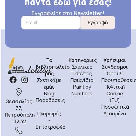
πάντα εδώ για εσάς!
Εγγραφείτε στο Newsletter!
Εγγραφή
Το
Κατηγορίες
Χρήσιμοι
βιβλιοπωλείο
Σχολικές
Σύνδεσμοι
μας
Τσάντες
Όροι &
Σχετικά με
Παιχνίδια
Προϋποθέσει
εμάς
Paint by
Πολιτική
Blog
Numbers
Cookie
Παραδόσεις
(EU)
Θεσσαλίας
-
Προσωπικά
77,
Πληρωμές
Δεδομένα
Πετρούπολη
-
132 32
Επιστροφές