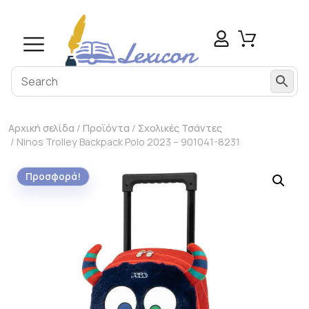
Αρχική σελίδα
/
Προϊόντα
/
Σχολικές Τσάντες
/ Ninos Trolley Backpack Polo 2023 – 901041-8231
Προσφορά!