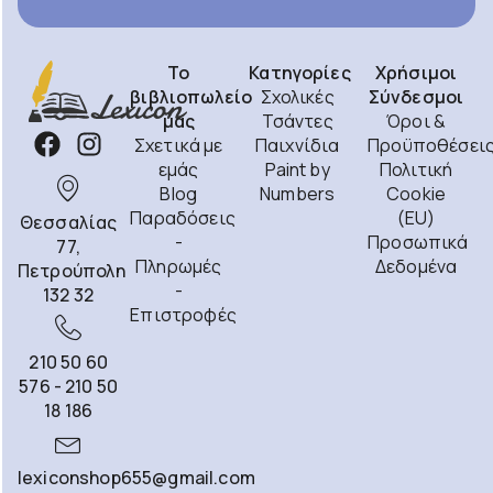
Το
Κατηγορίες
Χρήσιμοι
βιβλιοπωλείο
Σχολικές
Σύνδεσμοι
μας
Τσάντες
Όροι &
Σχετικά με
Παιχνίδια
Προϋποθέσει
εμάς
Paint by
Πολιτική
Blog
Numbers
Cookie
Παραδόσεις
(EU)
Θεσσαλίας
-
Προσωπικά
77,
Πληρωμές
Δεδομένα
Πετρούπολη
-
132 32
Επιστροφές
210 50 60
576 - 210 50
18 186
lexiconshop655@gmail.com