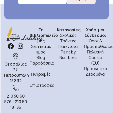
Το
Κατηγορίες
Χρήσιμοι
βιβλιοπωλείο
Σχολικές
Σύνδεσμοι
μας
Τσάντες
Όροι &
Σχετικά με
Παιχνίδια
Προϋποθέσει
εμάς
Paint by
Πολιτική
Blog
Numbers
Cookie
Παραδόσεις
(EU)
Θεσσαλίας
-
Προσωπικά
77,
Πληρωμές
Δεδομένα
Πετρούπολη
-
132 32
Επιστροφές
210 50 60
576 - 210 50
18 186