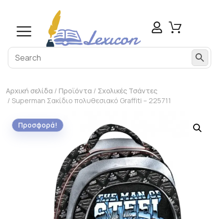
Αρχική σελίδα
/
Προϊόντα
/
Σχολικές Τσάντες
/ Superman Σακίδιο πολυθεσιακό Graffiti – 225711
Προσφορά!