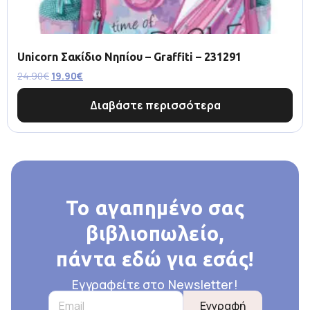
Unicorn Σακίδιο Νηπίου – Graffiti – 231291
24.90
€
19.90
€
Διαβάστε περισσότερα
Το αγαπημένο σας
βιβλιοπωλείο,
πάντα εδώ για εσάς!
Εγγραφείτε στο Newsletter!
Εγγραφή