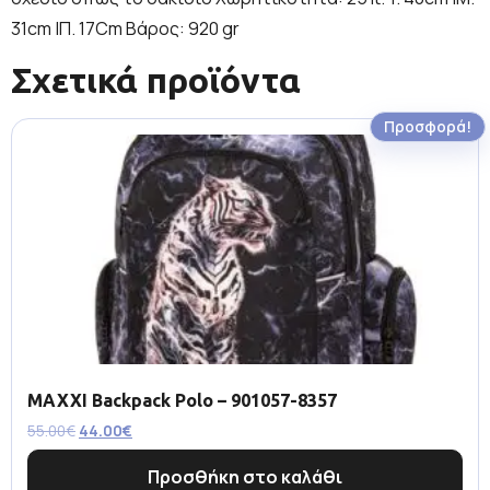
31cm |Π. 17Cm Βάρος: 920 gr
Σχετικά προϊόντα
Προσφορά!
MAXXI Backpack Polo – 901057-8357
55.00
€
44.00
€
Προσθήκη στο καλάθι