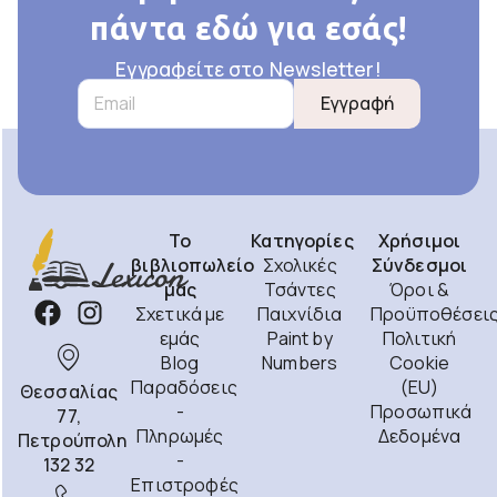
πάντα εδώ για εσάς!
Εγγραφείτε στο Newsletter!
Εγγραφή
Το
Κατηγορίες
Χρήσιμοι
βιβλιοπωλείο
Σχολικές
Σύνδεσμοι
μας
Τσάντες
Όροι &
Σχετικά με
Παιχνίδια
Προϋποθέσει
εμάς
Paint by
Πολιτική
Blog
Numbers
Cookie
Παραδόσεις
(EU)
Θεσσαλίας
-
Προσωπικά
77,
Πληρωμές
Δεδομένα
Πετρούπολη
-
132 32
Επιστροφές