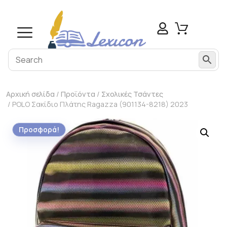
Αρχική σελίδα
/
Προϊόντα
/
Σχολικές Τσάντες
/ POLO Σακίδιο Πλάτης Ragazza (901134-8218) 2023
Προσφορά!