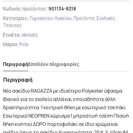
Κωδικός προϊόντος:
901134-8218
Κατηγορίες:
Γυμνασίου-Λυκείου
,
Προϊόντα
,
Σχολικές
Τσάντες
Ετικέτα:
skroutz
Μάρκα:
Polo
Περιγραφή
Επιπλέον πληροφορίες
Περιγραφή
Νέο σακίδιο RAGAZZA με ιδιαίτερο Polyester ύφασμα.
Ιδανικό για το σχολείο αλλά και οποιαδήποτε άλλη
δραστηριότητα. 1 κεντρική θήκη με εσωτερικό τσεπάκι
Εσωτερικό NEOPREN χώρισμα 1 μπροστινή τσέπη Πλαϊνή
θήκη κινητού ΔΩΡΟ πορτοφολάκι σε ίδιο χρώμα και
σχέδιο όπως το σακίδιο Χωρητικότητα: 25 lt. Y. 40cm |Μ.