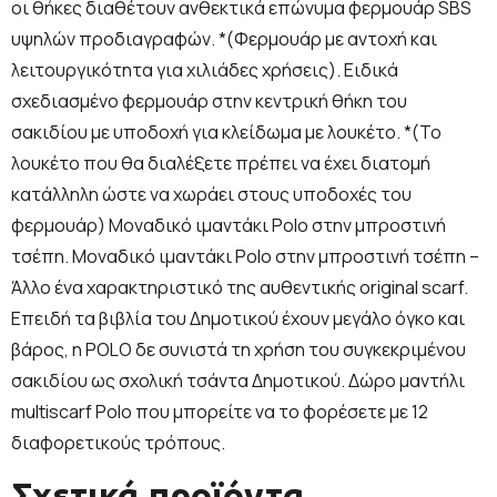
οι θήκες διαθέτουν ανθεκτικά επώνυμα φερμουάρ SBS
υψηλών προδιαγραφών. *(Φερμουάρ με αντοχή και
λειτουργικότητα για χιλιάδες χρήσεις). Ειδικά
σχεδιασμένο φερμουάρ στην κεντρική θήκη του
σακιδίου με υποδοχή για κλείδωμα με λουκέτο. *(Το
λουκέτο που θα διαλέξετε πρέπει να έχει διατομή
κατάλληλη ώστε να χωράει στους υποδοχές του
φερμουάρ) Μοναδικό ιμαντάκι Polo στην μπροστινή
τσέπη. Μοναδικό ιμαντάκι Polo στην μπροστινή τσέπη –
Άλλο ένα χαρακτηριστικό της αυθεντικής original scarf.
Επειδή τα βιβλία του Δημοτικού έχουν μεγάλο όγκο και
βάρος, η POLO δε συνιστά τη χρήση του συγκεκριμένου
σακιδίου ως σχολική τσάντα Δημοτικού. Δώρο μαντήλι
multiscarf Polo που μπορείτε να το φορέσετε με 12
διαφορετικούς τρόπους.
Σχετικά προϊόντα