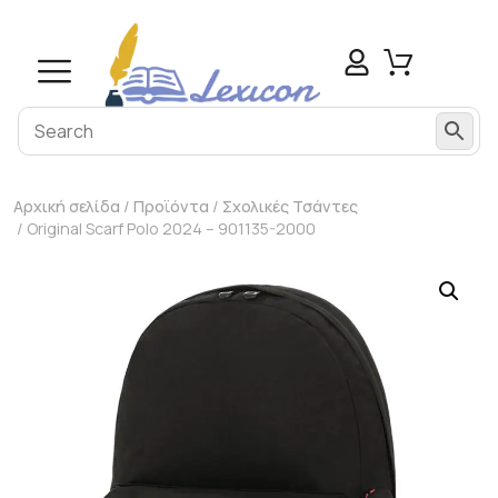
modal-check
Αρχική σελίδα
/
Προϊόντα
/
Σχολικές Τσάντες
/ Original Scarf Polo 2024 – 901135-2000