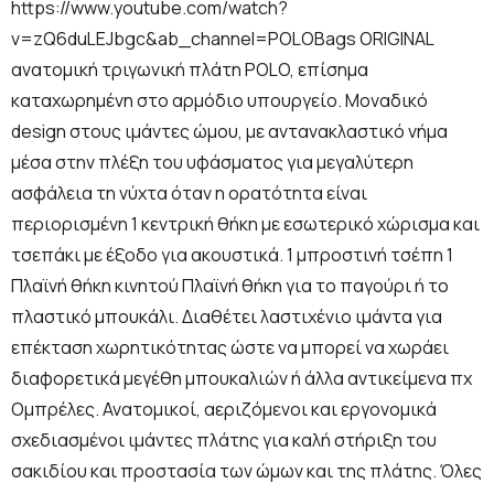
https://www.youtube.com/watch?
v=zQ6duLEJbgc&ab_channel=POLOBags ORIGINAL
ανατομική τριγωνική πλάτη POLO, επίσημα
καταχωρημένη στο αρμόδιο υπουργείο. Μοναδικό
design στους ιμάντες ώμου, με αντανακλαστικό νήμα
μέσα στην πλέξη του υφάσματος για μεγαλύτερη
ασφάλεια τη νύχτα όταν η ορατότητα είναι
περιορισμένη 1 κεντρική θήκη με εσωτερικό χώρισμα και
τσεπάκι με έξοδο για ακουστικά. 1 μπροστινή τσέπη 1
Πλαϊνή θήκη κινητού Πλαϊνή θήκη για το παγούρι ή το
πλαστικό μπουκάλι. Διαθέτει λαστιχένιο ιμάντα για
επέκταση χωρητικότητας ώστε να μπορεί να χωράει
διαφορετικά μεγέθη μπουκαλιών ή άλλα αντικείμενα πχ
Ομπρέλες. Ανατομικοί, αεριζόμενοι και εργονομικά
σχεδιασμένοι ιμάντες πλάτης για καλή στήριξη του
σακιδίου και προστασία των ώμων και της πλάτης. Όλες