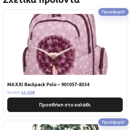
Προσφορά!
MAXXI Backpack Polo – 901057-8354
55.00
€
44.00
€
Προσθήκη στο καλάθι
Προσφορά!