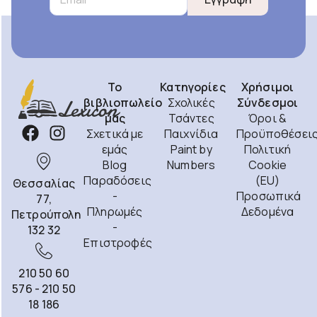
Το
Κατηγορίες
Χρήσιμοι
βιβλιοπωλείο
Σχολικές
Σύνδεσμοι
μας
Τσάντες
Όροι &
Σχετικά με
Παιχνίδια
Προϋποθέσει
εμάς
Paint by
Πολιτική
Blog
Numbers
Cookie
Παραδόσεις
(EU)
Θεσσαλίας
-
Προσωπικά
77,
Πληρωμές
Δεδομένα
Πετρούπολη
-
132 32
Επιστροφές
210 50 60
576 - 210 50
18 186