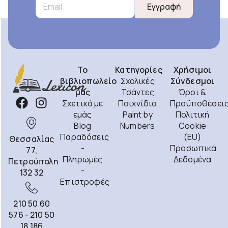
Εγγραφή
Το
Κατηγορίες
Χρήσιμοι
βιβλιοπωλείο
Σχολικές
Σύνδεσμοι
μας
Τσάντες
Όροι &
Σχετικά με
Παιχνίδια
Προϋποθέσει
εμάς
Paint by
Πολιτική
Blog
Numbers
Cookie
Παραδόσεις
(EU)
Θεσσαλίας
-
Προσωπικά
77,
Πληρωμές
Δεδομένα
Πετρούπολη
-
132 32
Επιστροφές
210 50 60
576 - 210 50
18 186