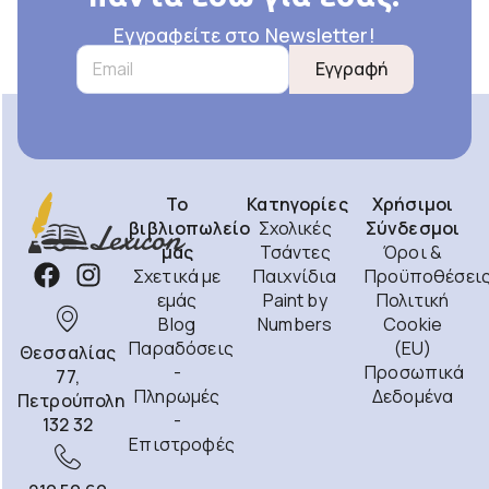
Εγγραφείτε στο Newsletter!
Εγγραφή
Το
Κατηγορίες
Χρήσιμοι
βιβλιοπωλείο
Σχολικές
Σύνδεσμοι
μας
Τσάντες
Όροι &
Σχετικά με
Παιχνίδια
Προϋποθέσει
εμάς
Paint by
Πολιτική
Blog
Numbers
Cookie
Παραδόσεις
(EU)
Θεσσαλίας
-
Προσωπικά
77,
Πληρωμές
Δεδομένα
Πετρούπολη
-
132 32
Επιστροφές