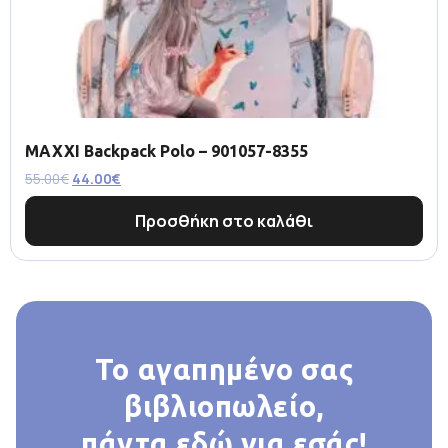
MAXXI Backpack Polo – 901057-8355
55.00
€
44.00
€
Προσθήκη στο καλάθι
Το αγαπημένο σας
βιβλιοπωλείο,
πάντα εδώ για εσάς!