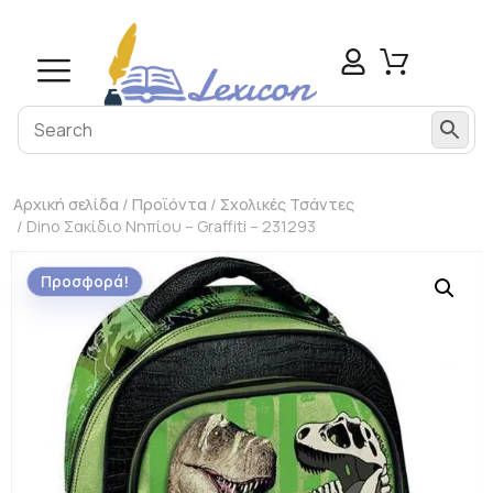
Αρχική σελίδα
/
Προϊόντα
/
Σχολικές Τσάντες
/ Dino Σακίδιο Νηπίου – Graffiti – 231293
Προσφορά!