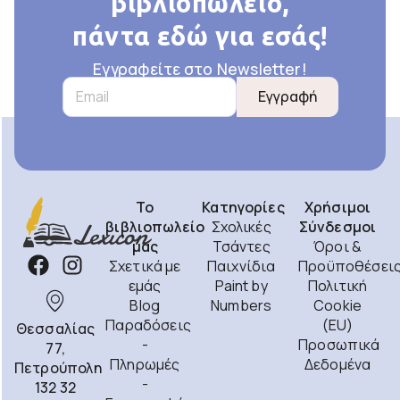
βιβλιοπωλείο,
πάντα εδώ για εσάς!
Εγγραφείτε στο Newsletter!
Εγγραφή
Το
Κατηγορίες
Χρήσιμοι
βιβλιοπωλείο
Σχολικές
Σύνδεσμοι
μας
Τσάντες
Όροι &
Σχετικά με
Παιχνίδια
Προϋποθέσει
εμάς
Paint by
Πολιτική
Blog
Numbers
Cookie
Παραδόσεις
(EU)
Θεσσαλίας
-
Προσωπικά
77,
Πληρωμές
Δεδομένα
Πετρούπολη
-
132 32