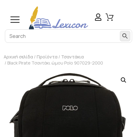
Αρχική σελίδα
/
Προϊόντα
/
Τσαντάκια
/ Black Pirate Τσαντάκι ώμου Polo 907029-2000