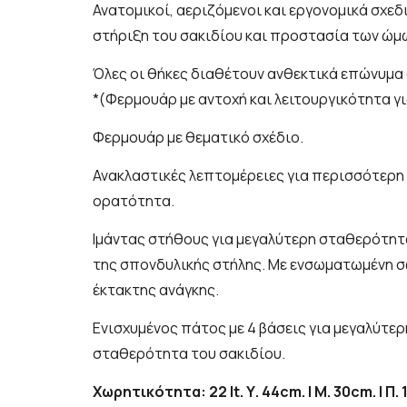
Ανατομικοί, αεριζόμενοι και εργονομικά σχεδ
στήριξη του σακιδίου και προστασία των ώμω
Όλες οι θήκες διαθέτουν ανθεκτικά επώνυμ
*(Φερμουάρ με αντοχή και λειτουργικότητα γι
Φερμουάρ με θεματικό σχέδιο.
Ανακλαστικές λεπτομέρειες για περισσότερη 
ορατότητα.
Ιμάντας στήθους για μεγαλύτερη σταθερότητα
της σπονδυλικής στήλης. Mε ενσωματωμένη σ
έκτακτης ανάγκης.
Ενισχυμένος πάτος με 4 βάσεις για μεγαλύτερ
σταθερότητα του σακιδίου.
Χωρητικότητα: 22 lt. Υ. 44cm. | Μ. 30cm. | Π