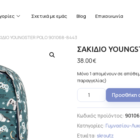
γορίες
Σχετικά με εμάς
Blog
Επικοινωνία
ΚΙΔΙΟ YOUNGSTER POLO 901068-8443
ΣΑΚΙΔΙΟ YOUNGS
38.00
€
Μόνο 1 απομένουν σε απόθεμ
παραγγελίας)
Προσθήκη 
Κωδικός προϊόντος:
90106
Κατηγορίες:
Γυμνασίου-Λυκ
Ετικέτα:
skroutz