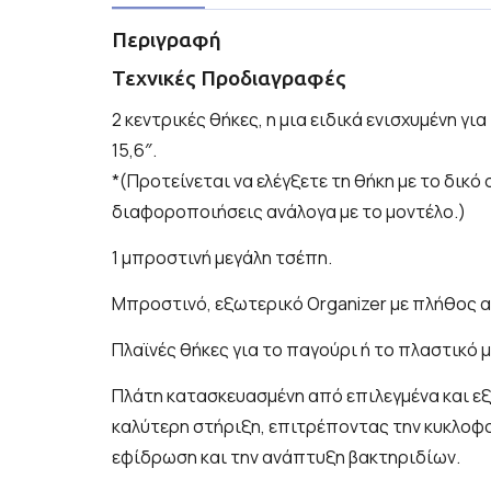
Περιγραφή
Τεχνικές Προδιαγραφές
2 κεντρικές θήκες, η μια ειδικά ενισχυμένη γ
15,6″.
*(Προτείνεται να ελέγξετε τη θήκη με το δικό
διαφοροποιήσεις ανάλογα με το μοντέλο.)
1 μπροστινή μεγάλη τσέπη.
Μπροστινό, εξωτερικό Organizer με πλήθος α
Πλαϊνές θήκες για το παγούρι ή το πλαστικό 
Πλάτη κατασκευασμένη από επιλεγμένα και εξε
καλύτερη στήριξη, επιτρέποντας την κυκλοφο
εφίδρωση και την ανάπτυξη βακτηριδίων.