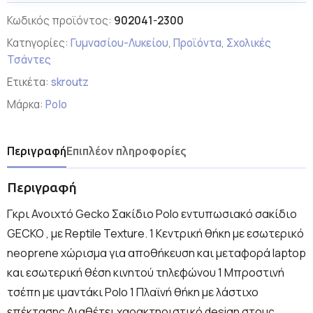
Κωδικός προϊόντος:
902041-2300
Κατηγορίες:
Γυμνασίου-Λυκείου
,
Προϊόντα
,
Σχολικές
Τσάντες
Ετικέτα:
skroutz
Μάρκα:
Polo
Περιγραφή
Επιπλέον πληροφορίες
Περιγραφή
Γκρι Ανοιχτό Gecko Σακίδιο Polo εντυπωσιακό σακίδιο
GECKO , με Reptile Texture. 1 Κεντρική θήκη με εσωτερικό
neoprene χώρισμα για αποθήκευση και μεταφορά laptop
και εσωτερική θέση κινητού τηλεφώνου 1 Μπροστινή
τσέπη με ιμαντάκι Polo 1 Πλαϊνή θήκη με λάστιχο
επέκτασης Διαθέτει χαρακτηριστικό design στους