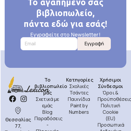
Το αγαπημένο σας
βιβλιοπωλείο,
πάντα εδώ για εσάς!
Εγγραφείτε στο Newsletter!
Εγγραφή
Το
Κατηγορίες
Χρήσιμοι
βιβλιοπωλείο
Σχολικές
Σύνδεσμοι
μας
Τσάντες
Όροι &
Σχετικά με
Παιχνίδια
Προϋποθέσει
εμάς
Paint by
Πολιτική
Blog
Numbers
Cookie
Παραδόσεις
(EU)
Θεσσαλίας
-
Προσωπικά
77,