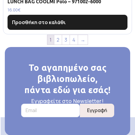
LUNCH BAG COOLMI Polo – 971002-6000
16.00
€
Προσθήκη στο καλάθι
1
2
3
4
→
Το αγαπημένο σας
βιβλιοπωλείο,
πάντα εδώ για εσάς!
Εγγραφείτε στο Newsletter!
Εγγραφή