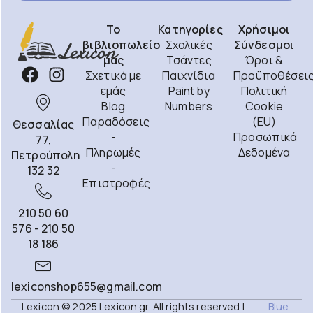
Το
Κατηγορίες
Χρήσιμοι
βιβλιοπωλείο
Σχολικές
Σύνδεσμοι
μας
Τσάντες
Όροι &
Σχετικά με
Παιχνίδια
Προϋποθέσει
εμάς
Paint by
Πολιτική
Blog
Numbers
Cookie
Παραδόσεις
(EU)
Θεσσαλίας
-
Προσωπικά
77,
Πληρωμές
Δεδομένα
Πετρούπολη
-
132 32
Επιστροφές
210 50 60
576 - 210 50
18 186
lexiconshop655@gmail.com
Lexicon © 2025 Lexicon.gr. All rights reserved |
Blue