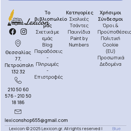
Το
Κατηγορίες
Χρήσιμοι
βιβλιοπωλείο
Σχολικές
Σύνδεσμοι
μας
Τσάντες
Όροι &
Σχετικά με
Παιχνίδια
Προϋποθέσει
εμάς
Paint by
Πολιτική
Blog
Numbers
Cookie
Παραδόσεις
(EU)
Θεσσαλίας
-
Προσωπικά
77,
Πληρωμές
Δεδομένα
Πετρούπολη
-
132 32
Επιστροφές
210 50 60
576 - 210 50
18 186
lexiconshop655@gmail.com
Lexicon © 2025 Lexicon.gr. All rights reserved |
Blue