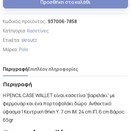
Προσθήκη στο καλάθι
Κωδικός προϊόντος:
937006-7858
Κατηγορία:
Κασετίνες
Ετικέτα:
skroutz
Μάρκα:
Polo
Περιγραφή
Επιπλέον πληροφορίες
Περιγραφή
Η PENCIL CASE WALLET είναι κασετίνα “βαρελάκι” με
φερμουάρ και ένα πορτοφολάκι δώρο. Ανθεκτικό
ύφασμα 1 Κεντρική θήκη Υ. 7 cm |Μ. 24 cm |Π. 6 cm Βάρος:
65gr