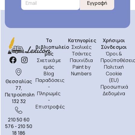
Εγγραφή
Το
Κατηγορίες
Χρήσιμοι
βιβλιοπωλείο
Σχολικές
Σύνδεσμοι
μας
Τσάντες
Όροι &
Σχετικά με
Παιχνίδια
Προϋποθέσει
εμάς
Paint by
Πολιτική
Blog
Numbers
Cookie
Παραδόσεις
(EU)
Θεσσαλίας
-
Προσωπικά
77,
Πληρωμές
Δεδομένα
Πετρούπολη
-
132 32
Επιστροφές
210 50 60
576 - 210 50
18 186