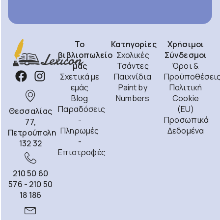
Το
Κατηγορίες
Χρήσιμοι
βιβλιοπωλείο
Σχολικές
Σύνδεσμοι
μας
Τσάντες
Όροι &
Σχετικά με
Παιχνίδια
Προϋποθέσει
εμάς
Paint by
Πολιτική
Blog
Numbers
Cookie
Παραδόσεις
(EU)
Θεσσαλίας
-
Προσωπικά
77,
Πληρωμές
Δεδομένα
Πετρούπολη
-
132 32
Επιστροφές
210 50 60
576 - 210 50
18 186