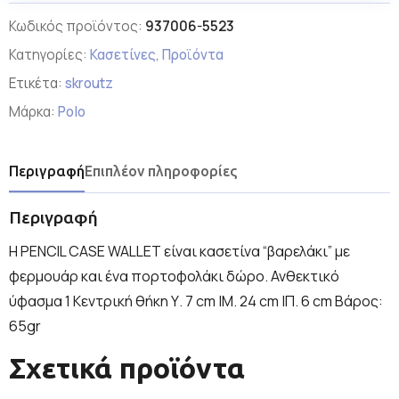
Κωδικός προϊόντος:
937006-5523
Κατηγορίες:
Κασετίνες
,
Προϊόντα
Ετικέτα:
skroutz
Μάρκα:
Polo
Περιγραφή
Επιπλέον πληροφορίες
Περιγραφή
Η PENCIL CASE WALLET είναι κασετίνα “βαρελάκι” με
φερμουάρ και ένα πορτοφολάκι δώρο. Ανθεκτικό
ύφασμα 1 Κεντρική θήκη Υ. 7 cm |Μ. 24 cm |Π. 6 cm Βάρος:
65gr
Σχετικά προϊόντα