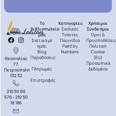
Το
Κατηγορίες
Χρήσιμοι
βιβλιοπωλείο
Σχολικές
Σύνδεσμοι
μας
Τσάντες
Όροι &
Σχετικά με
Παιχνίδια
Προϋποθέσει
εμάς
Paint by
Πολιτική
Blog
Numbers
Cookie
Παραδόσεις
(EU)
Θεσσαλίας
-
Προσωπικά
77,
Πληρωμές
Δεδομένα
Πετρούπολη
-
132 32
Επιστροφές
210 50 60
576 - 210 50
18 186