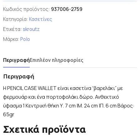
Κωδικός προϊόντος:
937006-2759
Κατηγορία:
Κασετίνες
Ετικέτα:
skroutz
Μάρκα:
Polo
Περιγραφή
Επιπλέον πληροφορίες
Περιγραφή
Η PENCIL CASE WALLET είναι κασετίνα “βαρελάκι” με
φερμουάρ και ένα πορτοφολάκι δώρο. Ανθεκτικό
ύφασμα 1 Κεντρική θήκη Υ. 7 cm |Μ. 24 cm |Π. 6 cm Βάρος:
65gr
Σχετικά προϊόντα