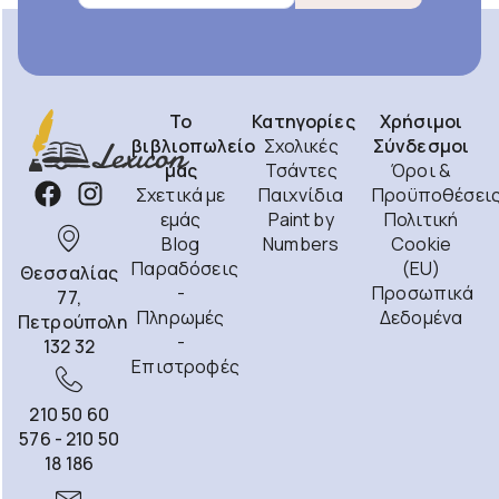
Το
Κατηγορίες
Χρήσιμοι
βιβλιοπωλείο
Σχολικές
Σύνδεσμοι
μας
Τσάντες
Όροι &
Σχετικά με
Παιχνίδια
Προϋποθέσει
εμάς
Paint by
Πολιτική
Blog
Numbers
Cookie
Παραδόσεις
(EU)
Θεσσαλίας
-
Προσωπικά
77,
Πληρωμές
Δεδομένα
Πετρούπολη
-
132 32
Επιστροφές
210 50 60
576 - 210 50
18 186