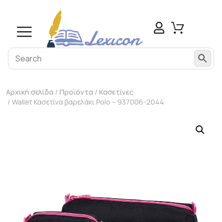
Αρχική σελίδα
/
Προϊόντα
/
Κασετίνες
/ Wallet Κασετίνα βαρελάκι Polo – 937006-2044