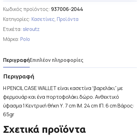
Κωδικός προϊόντος:
937006-2044
Κατηγορίες:
Κασετίνες
,
Προϊόντα
Ετικέτα:
skroutz
Μάρκα:
Polo
Περιγραφή
Επιπλέον πληροφορίες
Περιγραφή
Η PENCIL CASE WALLET είναι κασετίνα “βαρελάκι” με
φερμουάρ και ένα πορτοφολάκι δώρο. Ανθεκτικό
ύφασμα 1 Κεντρική θήκη Υ. 7 cm |Μ. 24 cm |Π. 6 cm Βάρος:
65gr
Σχετικά προϊόντα