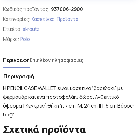
Κωδικός προϊόντος:
937006-2900
Κατηγορίες:
Κασετίνες
,
Προϊόντα
Ετικέτα:
skroutz
Μάρκα:
Polo
Περιγραφή
Επιπλέον πληροφορίες
Περιγραφή
Η PENCIL CASE WALLET είναι κασετίνα “βαρελάκι” με
φερμουάρ και ένα πορτοφολάκι δώρο. Ανθεκτικό
ύφασμα 1 Κεντρική θήκη Υ. 7 cm |Μ. 24 cm |Π. 6 cm Βάρος:
65gr
Σχετικά προϊόντα