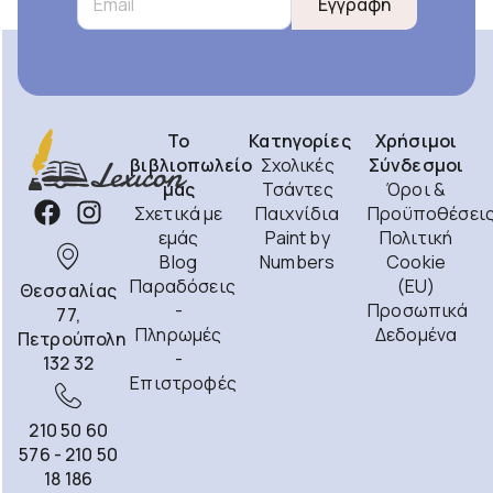
Εγγραφή
Το
Κατηγορίες
Χρήσιμοι
βιβλιοπωλείο
Σχολικές
Σύνδεσμοι
μας
Τσάντες
Όροι &
Σχετικά με
Παιχνίδια
Προϋποθέσει
εμάς
Paint by
Πολιτική
Blog
Numbers
Cookie
Παραδόσεις
(EU)
Θεσσαλίας
-
Προσωπικά
77,
Πληρωμές
Δεδομένα
Πετρούπολη
-
132 32
Επιστροφές
210 50 60
576 - 210 50
18 186