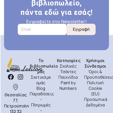
βιβλιοπωλείο,
πάντα εδώ για εσάς!
Εγγραφείτε στο Newsletter!
Εγγραφή
Το
Κατηγορίες
Χρήσιμοι
βιβλιοπωλείο
Σχολικές
Σύνδεσμοι
μας
Τσάντες
Όροι &
Σχετικά με
Παιχνίδια
Προϋποθέσει
εμάς
Paint by
Πολιτική
Blog
Numbers
Cookie
Παραδόσεις
(EU)
Θεσσαλίας
-
Προσωπικά
77,
Πληρωμές
Δεδομένα
Πετρούπολη
-
132 32