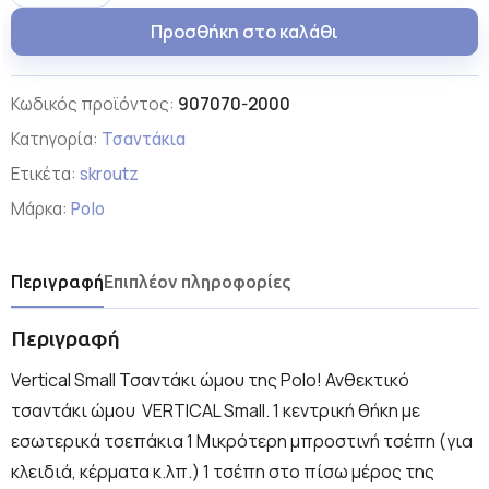
Προσθήκη στο καλάθι
Κωδικός προϊόντος:
907070-2000
Κατηγορία:
Τσαντάκια
Ετικέτα:
skroutz
Μάρκα:
Polo
Περιγραφή
Επιπλέον πληροφορίες
Περιγραφή
Vertical Small Τσαντάκι ώμου της Polo! Ανθεκτικό
τσαντάκι ώμου VERTICAL Small. 1 κεντρική θήκη με
εσωτερικά τσεπάκια 1 Μικρότερη μπροστινή τσέπη (για
κλειδιά, κέρματα κ.λπ.) 1 τσέπη στο πίσω μέρος της