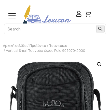
Αρχική σελίδα
/
Προϊόντα
/
Τσαντάκια
/ Vertical Small Τσαντάκι ώμου Polo 907070-2000