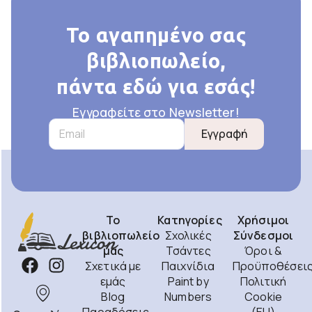
Το αγαπημένο σας
βιβλιοπωλείο,
πάντα εδώ για εσάς!
Εγγραφείτε στο Newsletter!
Εγγραφή
Το
Κατηγορίες
Χρήσιμοι
βιβλιοπωλείο
Σχολικές
Σύνδεσμοι
μας
Τσάντες
Όροι &
Σχετικά με
Παιχνίδια
Προϋποθέσει
εμάς
Paint by
Πολιτική
Blog
Numbers
Cookie
Παραδόσεις
(EU)