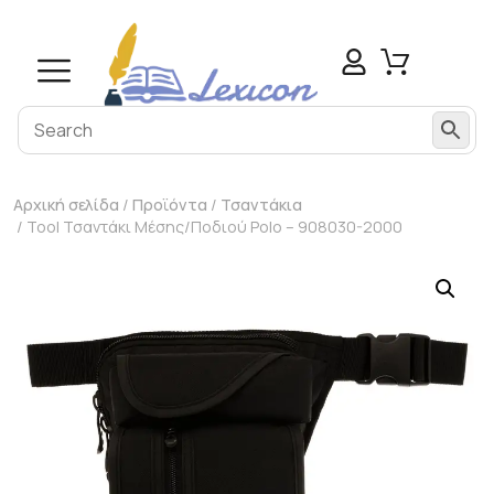
Αρχική σελίδα
/
Προϊόντα
/
Τσαντάκια
/ Tool Τσαντάκι Μέσης/Ποδιού Polo – 908030-2000