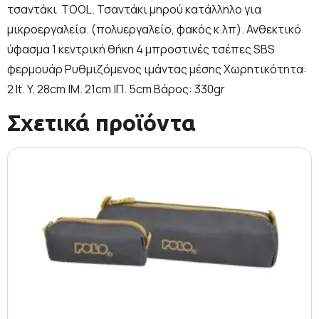
τσαντάκι TOOL. Τσαντάκι μηρού κατάλληλο για
μικροεργαλεία. (πολυεργαλείο, φακός κ.λπ). Ανθεκτικό
ύφασμα 1 κεντρική θήκη 4 μπροστινές τσέπες SBS
φερμουάρ Ρυθμιζόμενος ιμάντας μέσης Χωρητικότητα:
2 lt. Y. 28cm |Μ. 21cm |Π. 5cm Βάρος: 330gr
Σχετικά προϊόντα