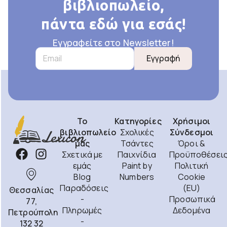
βιβλιοπωλείο,
πάντα εδώ για εσάς!
Εγγραφείτε στο Newsletter!
Εγγραφή
Το
Κατηγορίες
Χρήσιμοι
βιβλιοπωλείο
Σχολικές
Σύνδεσμοι
μας
Τσάντες
Όροι &
Σχετικά με
Παιχνίδια
Προϋποθέσει
εμάς
Paint by
Πολιτική
Blog
Numbers
Cookie
Παραδόσεις
(EU)
Θεσσαλίας
-
Προσωπικά
77,
Πληρωμές
Δεδομένα
Πετρούπολη
-
132 32