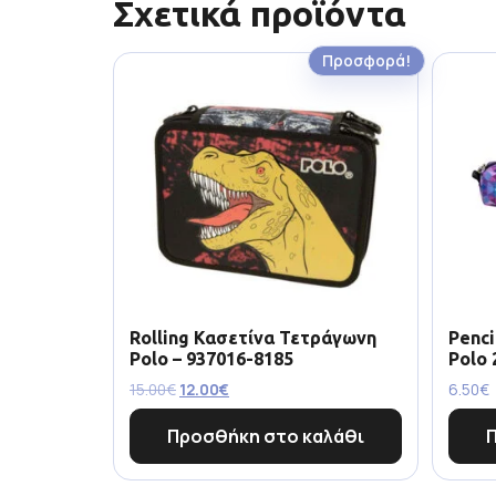
Σχετικά προϊόντα
Προσφορά!
Rolling Κασετίνα Τετράγωνη
Penci
Polo – 937016-8185
Polo 
15.00
€
12.00
€
6.50
€
Προσθήκη στο καλάθι