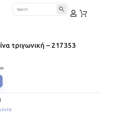
ίνα τριγωνική – 217353
μα
3
ϊόντα