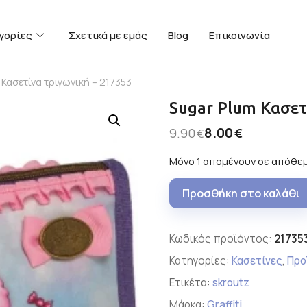
γορίες
Σχετικά με εμάς
Blog
Επικοινωνία
 Κασετίνα τριγωνική – 217353
Sugar Plum Κασετ
8.00
9.90
€
€
Μόνο 1 απομένουν σε απόθε
Προσθήκη στο καλάθι
Κωδικός προϊόντος:
21735
Κατηγορίες:
Κασετίνες
,
Προ
Ετικέτα:
skroutz
Μάρκα:
Graffiti