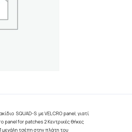
 σακίδιο SQUAD-S με VELCRO panel, γιατί
ro panel for patches 2 Κεντρικές θήκες
1 μεγάλη τσέπη στην πλάτη του