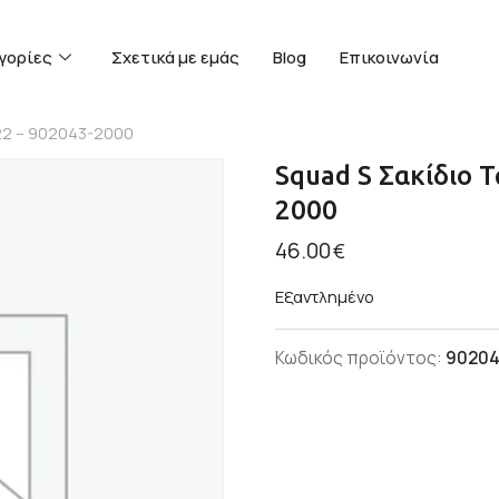
γορίες
Σχετικά με εμάς
Blog
Επικοινωνία
022 – 902043-2000
Squad S Σακίδιο Τ
2000
46.00
€
Εξαντλημένο
Κωδικός προϊόντος:
90204