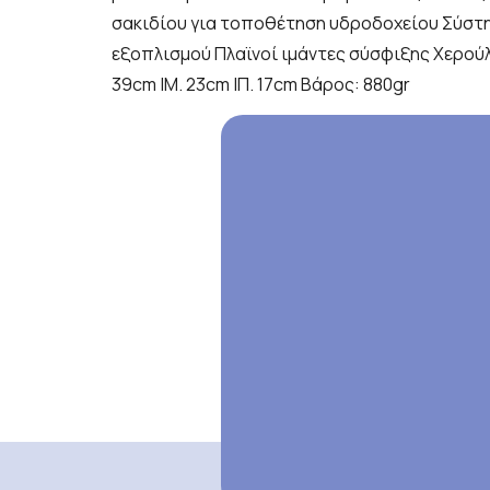
σακιδίου για τοποθέτηση υδροδοχείου Σύστ
εξοπλισμού Πλαϊνοί ιμάντες σύσφιξης Χερούλι
39cm |Μ. 23cm |Π. 17cm Βάρος: 880gr