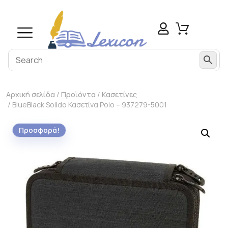
Αρχική σελίδα
/
Προϊόντα
/
Κασετίνες
/ BlueBlack Solido Κασετίνα Polo – 937279-5001
Προσφορά!