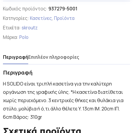
Κωδικός προϊόντος:
937279-5001
Κατηγορίες:
Κασετίνες
,
Προϊόντα
Ετικέτα:
skroutz
Μάρκα:
Polo
Περιγραφή
Επιπλέον πληροφορίες
Περιγραφή
H SOLIDO είναι τριπλή κασετίνα για την καλύτερη
οργάνωση της γραφικής ύλης. *Η κασετίνα διατίθεται
χωρίς περιεχόμενο. 3 κεντρικές θήκες και θυλάκια για
στύλο, μολύβια ή ό,τι άλλο θέλετε Y. 13cm |Μ. 20cm |Π.
6cm Βάρος: 310gr
Σχετικά προϊόντα