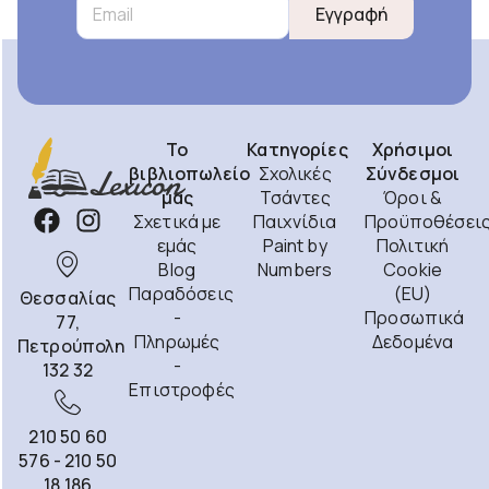
Εγγραφή
Το
Κατηγορίες
Χρήσιμοι
βιβλιοπωλείο
Σχολικές
Σύνδεσμοι
μας
Τσάντες
Όροι &
Σχετικά με
Παιχνίδια
Προϋποθέσει
εμάς
Paint by
Πολιτική
Blog
Numbers
Cookie
Παραδόσεις
(EU)
Θεσσαλίας
-
Προσωπικά
77,
Πληρωμές
Δεδομένα
Πετρούπολη
-
132 32
Επιστροφές
210 50 60
576 - 210 50
18 186