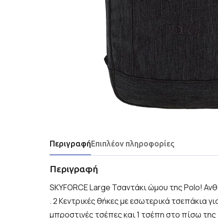
Περιγραφή
Επιπλέον πληροφορίες
Περιγραφή
SKYFORCE Large Τσαντάκι ώμου της Polo! Αν
. 2 Κεντρικές θήκες με εσωτερικά τσεπάκια γ
μπροστινές τσέπες και 1 τσέπη στο πίσω τη