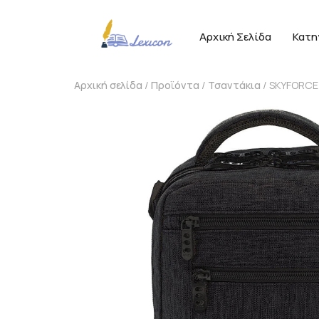
Αρχική Σελίδα
Κατη
Αρχική σελίδα
/
Προϊόντα
/
Τσαντάκια
/ SKYFORCE