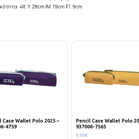
ητα: 4lt. Y. 28cm |Μ. 19cm |Π. 9cm
l Case Wallet Polo 2025 –
Pencil Case Wallet Polo 20
06-4759
937006-7565
6.50
€