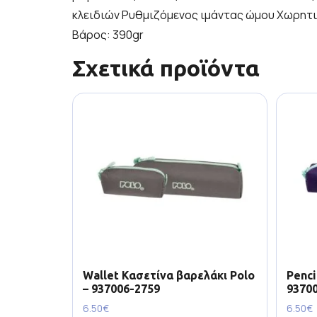
κλειδιών Ρυθμιζόμενος ιμάντας ώμου Χωρητικότ
Βάρος: 390gr
Σχετικά προϊόντα
Wallet Κασετίνα βαρελάκι Polo
Penci
– 937006-2759
9370
6.50
€
6.50
€