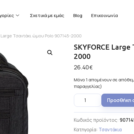
γορίες
Σχετικά με εμάς
Blog
Επικοινωνία
 Large Τσαντάκι ώμου Polo 907145-2000
SKYFORCE Large 
2000
26.40
€
Μόνο 1 απομένουν σε απόθεμ
παραγγελίας)
Προσθήκη 
Κωδικός προϊόντος:
90714
Κατηγορία:
Τσαντάκια