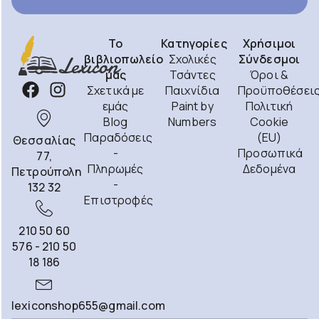
Το
Κατηγορίες
Χρήσιμοι
βιβλιοπωλείο
Σχολικές
Σύνδεσμοι
μας
Τσάντες
Όροι &
Σχετικά με
Παιχνίδια
Προϋποθέσει
εμάς
Paint by
Πολιτική
Blog
Numbers
Cookie
Παραδόσεις
(EU)
Θεσσαλίας
-
Προσωπικά
77,
Πληρωμές
Δεδομένα
Πετρούπολη
-
132 32
Επιστροφές
210 50 60
576 - 210 50
18 186
lexiconshop655@gmail.com