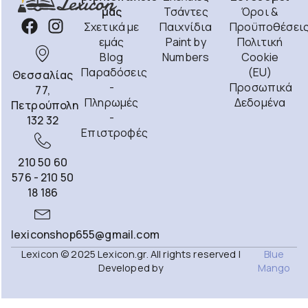
μας
Τσάντες
Όροι &
Σχετικά με
Παιχνίδια
Προϋποθέσει
εμάς
Paint by
Πολιτική
Blog
Numbers
Cookie
Παραδόσεις
(EU)
Θεσσαλίας
-
Προσωπικά
77,
Πληρωμές
Δεδομένα
Πετρούπολη
-
132 32
Επιστροφές
210 50 60
576 - 210 50
18 186
lexiconshop655@gmail.com
Lexicon © 2025 Lexicon.gr. All rights reserved |
Blue
Developed by
Mango