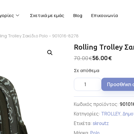
γορίες
Σχετικά με εμάς
Blog
Επικοινωνία
ling Trolley Σακίδιο Polo – 901016-8278
Rolling Trolley Σ
56.00
70.00
€
€
Σε απόθεμα
Προσθήκη 
Κωδικός προϊόντος:
90101
Κατηγορίες:
TROLLEY
,
Δημο
Ετικέτα:
skroutz
Μάρκα:
Polo