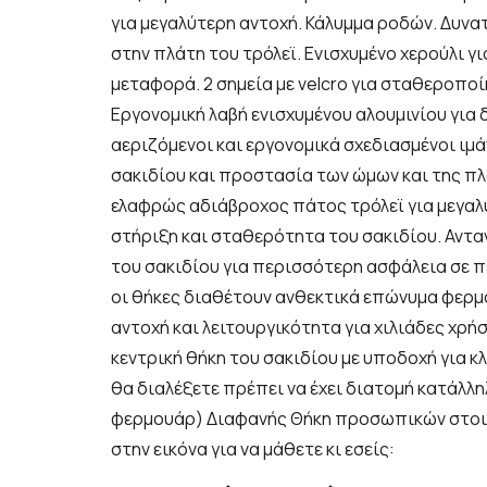
για μεγαλύτερη αντοχή. Κάλυμμα ροδών. Δυν
στην πλάτη του τρόλεϊ. Ενισχυμένο χερούλι 
μεταφορά. 2 σημεία με velcro για σταθεροπο
Εργονομική λαβή ενισχυμένου αλουμινίου για 
αεριζόμενοι και εργονομικά σχεδιασμένοι ιμά
σακιδίου και προστασία των ώμων και της πλ
ελαφρώς αδιάβροχος πάτος τρόλεϊ για μεγαλ
στήριξη και σταθερότητα του σακιδίου. Αντα
του σακιδίου για περισσότερη ασφάλεια σε π
οι θήκες διαθέτουν ανθεκτικά επώνυμα φερ
αντοχή και λειτουργικότητα για χιλιάδες χρή
κεντρική θήκη του σακιδίου με υποδοχή για κ
θα διαλέξετε πρέπει να έχει διατομή κατάλλ
φερμουάρ) Διαφανής Θήκη προσωπικών στοι
στην εικόνα για να μάθετε κι εσείς: