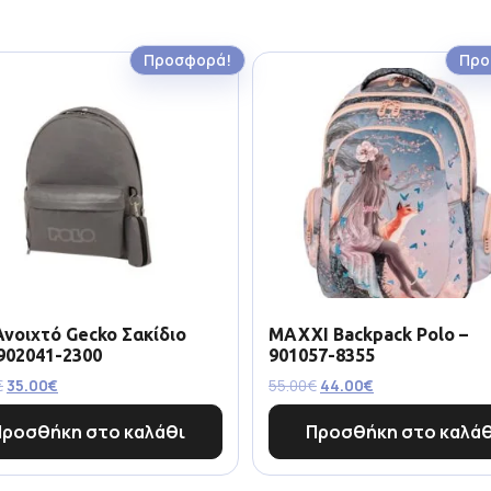
Προσφορά!
Προ
Ανοιχτό Gecko Σακίδιο
MAXXI Backpack Polo –
902041-2300
901057-8355
€
35.00
€
55.00
€
44.00
€
Προσθήκη στο καλάθι
Προσθήκη στο καλάθ