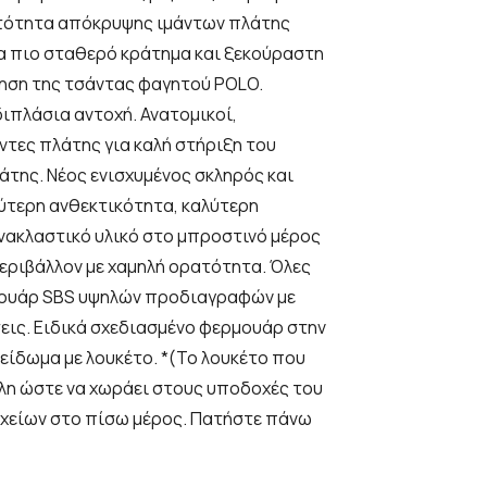
ατότητα απόκρυψης ιμάντων πλάτης
για πιο σταθερό κράτηµα και ξεκούραστη
ίηση της τσάντας φαγητού POLO.
διπλάσια αντοχή. Ανατομικοί,
ντες πλάτης για καλή στήριξη του
άτης. Νέος ενισχυμένος σκληρός και
ύτερη ανθεκτικότητα, καλύτερη
νακλαστικό υλικό στο μπροστινό μέρος
εριβάλλον με χαμηλή ορατότητα. Όλες
μουάρ SBS υψηλών προδιαγραφών με
σεις. Ειδικά σχεδιασμένο φερμουάρ στην
λείδωμα με λουκέτο. *(Το λουκέτο που
ηλη ώστε να χωράει στους υποδοχές του
χείων στο πίσω μέρος. Πατήστε πάνω