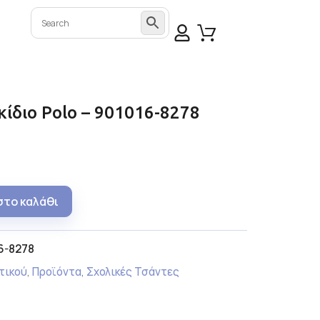
ακίδιο Polo – 901016-8278
στο καλάθι
6-8278
τικού
,
Προϊόντα
,
Σχολικές Τσάντες