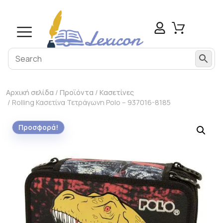
Αρχική σελίδα
/
Προϊόντα
/
Κασετίνες
/ Rolling Κασετίνα Τετράγωνη Polo – 937016-8185
Προσφορά!