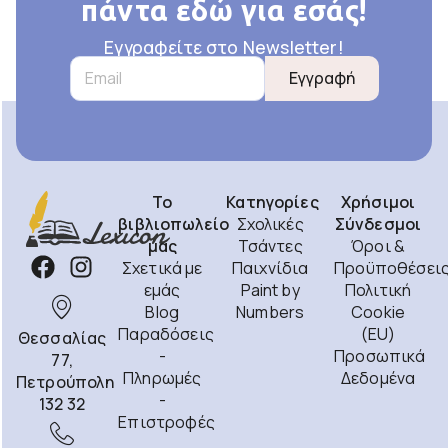
πάντα εδώ για εσάς!
Εγγραφείτε στο Newsletter!
Εγγραφή
Το
Κατηγορίες
Χρήσιμοι
βιβλιοπωλείο
Σχολικές
Σύνδεσμοι
μας
Τσάντες
Όροι &
Σχετικά με
Παιχνίδια
Προϋποθέσει
εμάς
Paint by
Πολιτική
Blog
Numbers
Cookie
Παραδόσεις
(EU)
Θεσσαλίας
-
Προσωπικά
77,
Πληρωμές
Δεδομένα
Πετρούπολη
-
132 32
Επιστροφές