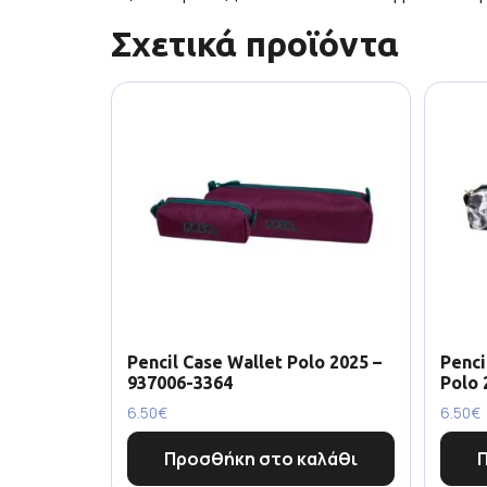
Σχετικά προϊόντα
Pencil Case Wallet Polo 2025 –
Penci
937006-3364
Polo 
6.50
€
6.50
€
Προσθήκη στο καλάθι