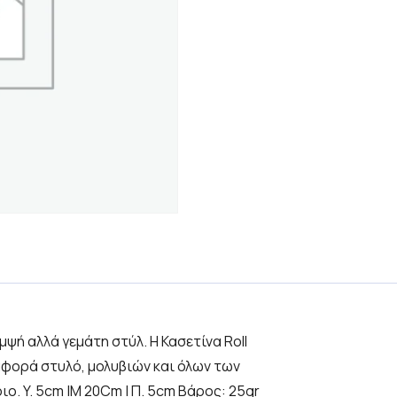
μψή αλλά γεμάτη στύλ. H Κασετίνα Roll
ταφορά στυλό, μολυβιών και όλων των
ο. Y. 5cm |Μ 20Cm | Π. 5cm Βάρος: 25gr