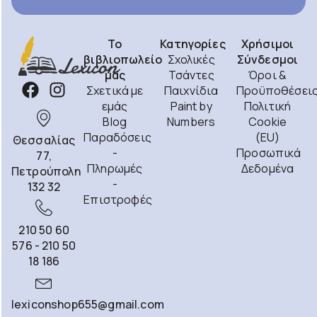
Το
Κατηγορίες
Χρήσιμοι
βιβλιοπωλείο
Σχολικές
Σύνδεσμοι
μας
Τσάντες
Όροι &
Σχετικά με
Παιχνίδια
Προϋποθέσει
εμάς
Paint by
Πολιτική
Blog
Numbers
Cookie
Παραδόσεις
(EU)
Θεσσαλίας
-
Προσωπικά
77,
Πληρωμές
Δεδομένα
Πετρούπολη
-
132 32
Επιστροφές
210 50 60
576 - 210 50
18 186
lexiconshop655@gmail.com