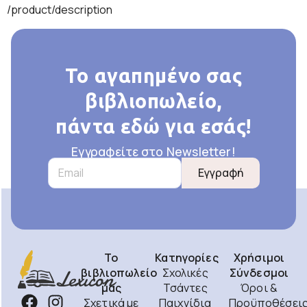
/product/description
Το αγαπημένο σας
βιβλιοπωλείο,
πάντα εδώ για εσάς!
Εγγραφείτε στο Newsletter!
Εγγραφή
Το
Κατηγορίες
Χρήσιμοι
βιβλιοπωλείο
Σχολικές
Σύνδεσμοι
μας
Τσάντες
Όροι &
Σχετικά με
Παιχνίδια
Προϋποθέσει