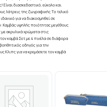
! Είναι διασκεδαστικό, εύκολο και
τους λάτρεις της ζωγραφικής Το τελικό
ιδανικό για να διακοσμηθεί σε
ο: Καμβάς υψηλής ποιότητας μεγέθους
τ με ακρυλικά χρώματα στις
ον καμβά Σετ με 4 πινέλα σε διάφορα
 βοηθητικός οδηγός για την
ους Κλιπς για να κρεμάσετε τον καμβά