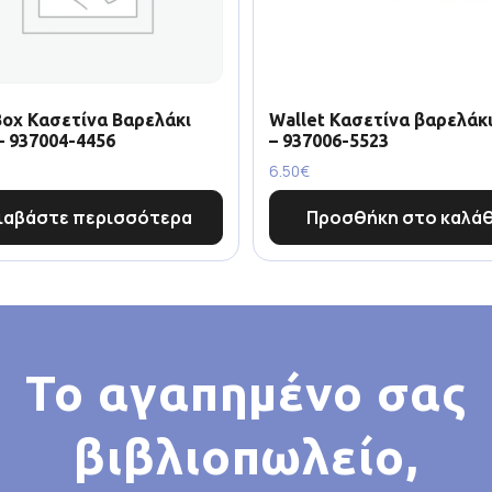
Box Κασετίνα Βαρελάκι
Wallet Κασετίνα βαρελάκι
– 937004-4456
– 937006-5523
6.50
€
ιαβάστε περισσότερα
Προσθήκη στο καλάθ
Το αγαπημένο σας
βιβλιοπωλείο,