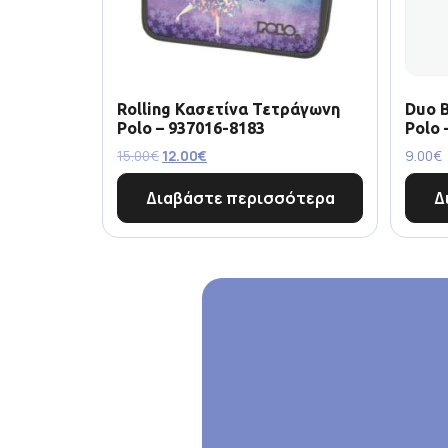
Rolling Κασετίνα Τετράγωνη
Duo 
Polo – 937016-8183
Polo 
15.00
€
12.00
€
9.00
€
Διαβάστε περισσότερα
Δ