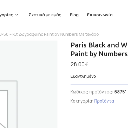
γορίες
Σχετικά με εμάς
Blog
Επικοινωνία
 40×50 – Κιτ Ζωγραφικής Paint by Numbers Με τελάρο
Paris Black and 
Paint by Numbers
28.00
€
Εξαντλημένο
Κωδικός προϊόντος:
68751
Κατηγορία:
Προϊόντα