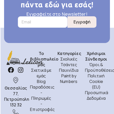
πάντα εδώ για εσάς!
Εγγραφείτε στο Newsletter!
Εγγραφή
Το
Κατηγορίες
Χρήσιμοι
βιβλιοπωλείο
Σχολικές
Σύνδεσμοι
μας
Τσάντες
Όροι &
Σχετικά με
Παιχνίδια
Προϋποθέσει
εμάς
Paint by
Πολιτική
Blog
Numbers
Cookie
Παραδόσεις
(EU)
Θεσσαλίας
-
Προσωπικά
77,
Πληρωμές
Δεδομένα
Πετρούπολη
-
132 32
Επιστροφές