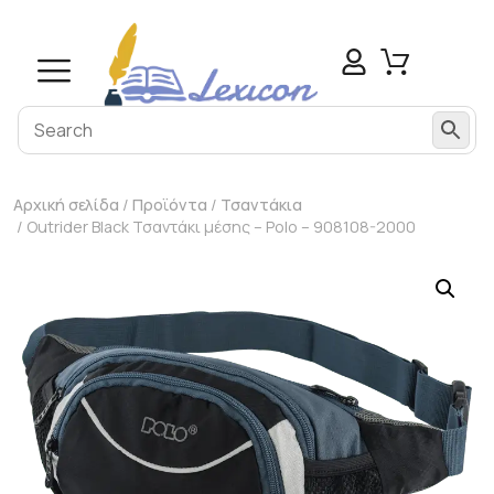
Αρχική σελίδα
/
Προϊόντα
/
Τσαντάκια
/ Outrider Black Τσαντάκι μέσης – Polo – 908108-2000