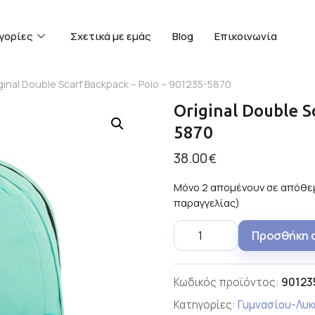
γορίες
Σχετικά με εμάς
Blog
Επικοινωνία
iginal Double Scarf Backpack – Polo – 901235-5870
Original Double S
5870
38.00
€
Μόνο 2 απομένουν σε απόθεμ
παραγγελίας)
Προσθήκη 
Κωδικός προϊόντος:
90123
Κατηγορίες:
Γυμνασίου-Λυκ