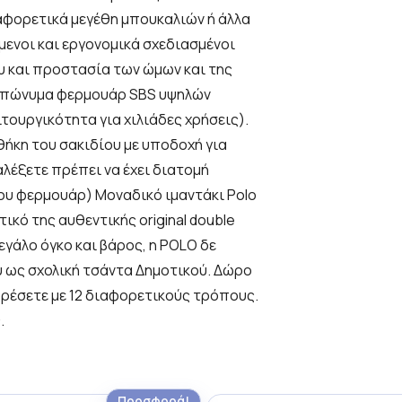
αφορετικά μεγέθη μπουκαλιών ή άλλα
μενοι και εργονομικά σχεδιασμένοι
ου και προστασία των ώμων και της
 επώνυμα φερμουάρ SBS υψηλών
τουργικότητα για χιλιάδες χρήσεις).
θήκη του σακιδίου με υποδοχή για
αλέξετε πρέπει να έχει διατομή
ου φερμουάρ) Μοναδικό ιμαντάκι Polo
ικό της αυθεντικής original double
μεγάλο όγκο και βάρος, η POLO δε
υ ως σχολική τσάντα Δημοτικού. Δώρο
φορέσετε με 12 διαφορετικούς τρόπους.
.
Προσφορά!