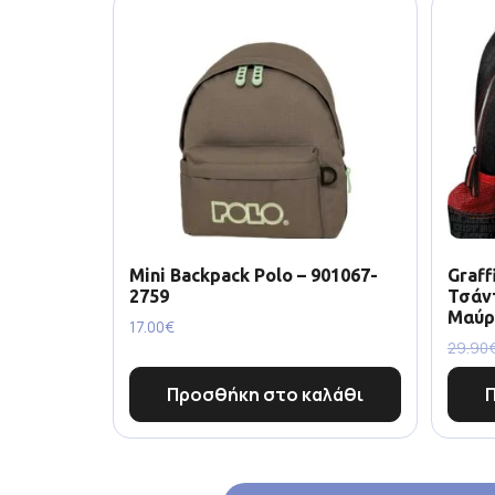
Mini Backpack Polo – 901067-
Graff
2759
Τσάν
Μαύρ
17.00
€
29.90
Προσθήκη στο καλάθι