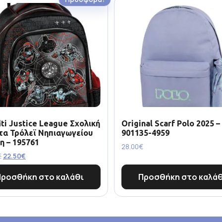
iti Justice League Σχολική
Original Scarf Polo 2025 –
τα Τρόλεϊ Νηπιαγωγείου
901135-4959
η – 195761
28.00
€
€
22.50
€
Προσθήκη στο καλάθι
Προσθήκη στο καλάθ