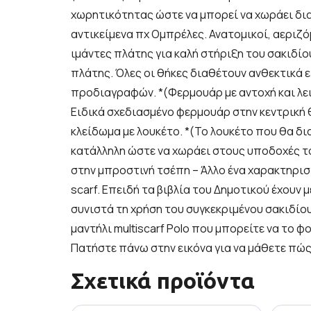
χωρητικότητας ώστε να μπορεί να χωράει δι
αντικείμενα πχ Ομπρέλες. Ανατομικοί, αεριζό
ιμάντες πλάτης για καλή στήριξη του σακιδί
πλάτης. Όλες οι θήκες διαθέτουν ανθεκτικά
προδιαγραφών. *(Φερμουάρ με αντοχή και λει
Ειδικά σχεδιασμένο φερμουάρ στην κεντρική 
κλείδωμα με λουκέτο. *(Το λουκέτο που θα δι
κατάλληλη ώστε να χωράει στους υποδοχές τ
στην μπροστινή τσέπη – Άλλο ένα χαρακτηριστ
scarf. Επειδή τα βιβλία του Δημοτικού έχουν 
συνιστά τη χρήση του συγκεκριμένου σακιδίο
μαντήλι multiscarf Polo που μπορείτε να το 
Πατήστε πάνω στην εικόνα για να μάθετε πώς
Σχετικά προϊόντα