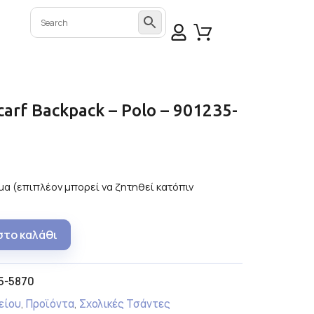
carf Backpack – Polo – 901235-
α (επιπλέον μπορεί να ζητηθεί κατόπιν
στο καλάθι
5-5870
είου
,
Προϊόντα
,
Σχολικές Τσάντες