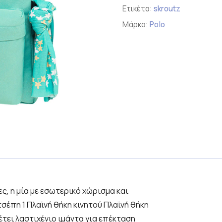
Ετικέτα:
skroutz
Μάρκα:
Polo
ες, η μία με εσωτερικό χώρισμα και
τσέπη 1 Πλαϊνή θήκη κινητού Πλαϊνή θήκη
έτει λαστιχένιο ιμάντα για επέκταση