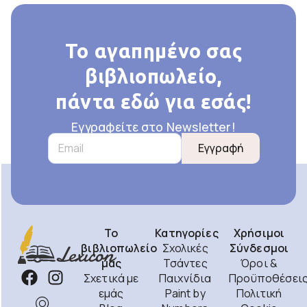
Το αγαπημένο σας
βιβλιοπωλείο,
πάντα εδώ για εσάς!
Εγγραφείτε στο Newsletter!
Εγγραφή
Το
Κατηγορίες
Χρήσιμοι
βιβλιοπωλείο
Σχολικές
Σύνδεσμοι
μας
Τσάντες
Όροι &
Σχετικά με
Παιχνίδια
Προϋποθέσει
εμάς
Paint by
Πολιτική