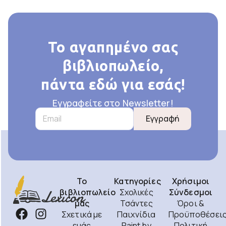
Το αγαπημένο σας
βιβλιοπωλείο,
πάντα εδώ για εσάς!
Εγγραφείτε στο Newsletter!
Εγγραφή
Το
Κατηγορίες
Χρήσιμοι
βιβλιοπωλείο
Σχολικές
Σύνδεσμοι
μας
Τσάντες
Όροι &
Σχετικά με
Παιχνίδια
Προϋποθέσει
εμάς
Paint by
Πολιτική