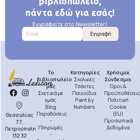
βιβλιοπωλείο,
πάντα εδώ για εσάς!
Εγγραφείτε στο Newsletter!
Εγγραφή
Το
Κατηγορίες
Χρήσιμοι
βιβλιοπωλείο
Σχολικές
Σύνδεσμοι
μας
Τσάντες
Όροι &
Σχετικά με
Παιχνίδια
Προϋποθέσει
εμάς
Paint by
Πολιτική
Blog
Numbers
Cookie
Παραδόσεις
(EU)
Θεσσαλίας
-
Προσωπικά
77,
Πληρωμές
Δεδομένα
Πετρούπολη
-
132 32