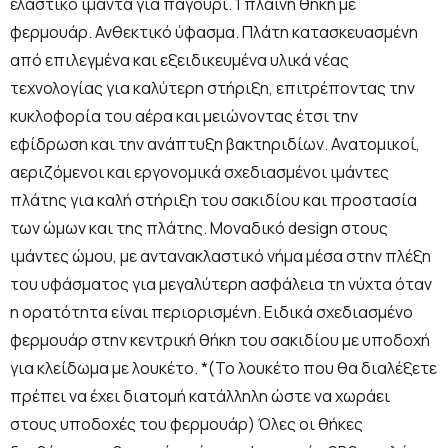
ελαστικό ιμάντα για παγούρι. 1 πλαϊνή θήκη με
φερμουάρ. Ανθεκτικό ύφασμα. Πλάτη κατασκευασμένη
από επιλεγμένα και εξειδικευμένα υλικά νέας
τεχνολογίας για καλύτερη στήριξη, επιτρέποντας την
κυκλοφορία του αέρα και μειώνοντας έτσι την
εφίδρωση και την ανάπτυξη βακτηριδίων. Ανατομικοί,
αεριζόμενοι και εργονομικά σχεδιασμένοι ιμάντες
πλάτης για καλή στήριξη του σακιδίου και προστασία
των ώμων και της πλάτης. Μοναδικό design στους
ιμάντες ώμου, με αντανακλαστικό νήμα μέσα στην πλέξη
του υφάσματος για μεγαλύτερη ασφάλεια τη νύχτα όταν
η ορατότητα είναι περιορισμένη. Ειδικά σχεδιασμένο
φερμουάρ στην κεντρική θήκη του σακιδίου με υποδοχή
για κλείδωμα με λουκέτο. *(Το λουκέτο που θα διαλέξετε
πρέπει να έχει διατομή κατάλληλη ώστε να χωράει
στους υποδοχές του φερμουάρ) Όλες οι θήκες