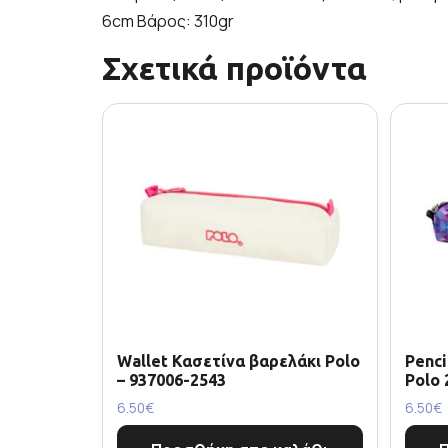
6cm Βάρος: 310gr
Σχετικά προϊόντα
Wallet Κασετίνα βαρελάκι Polo
Penci
– 937006-2543
Polo 
6.50
€
6.50
€