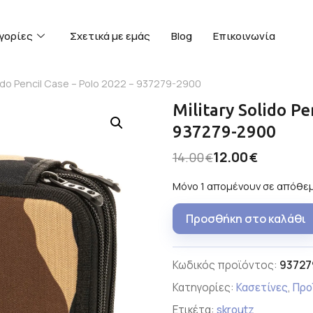
γορίες
Σχετικά με εμάς
Blog
Επικοινωνία
olido Pencil Case – Polo 2022 – 937279-2900
Military Solido Pe
937279-2900
12.00
14.00
€
€
Μόνο 1 απομένουν σε απόθε
Προσθήκη στο καλάθι
Κωδικός προϊόντος:
93727
Κατηγορίες:
Κασετίνες
,
Προ
Ετικέτα:
skroutz