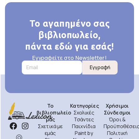
Το αγαπημένο σας
βιβλιοπωλείο,
πάντα εδώ για εσάς!
Εγγραφείτε στο Newsletter!
Εγγραφή
Το
Κατηγορίες
Χρήσιμοι
βιβλιοπωλείο
Σχολικές
Σύνδεσμοι
μας
Τσάντες
Όροι &
Σχετικά με
Παιχνίδια
Προϋποθέσει
εμάς
Paint by
Πολιτική