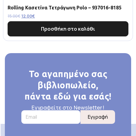
Rolling Κασετίνα Τετράγωνη Polo – 937016-8185
15.00
€
12.00
€
Προσθήκη στο καλάθι
Το αγαπημένο σας
βιβλιοπωλείο,
πάντα εδώ για εσάς!
Εγγραφείτε στο Newsletter!
Εγγραφή