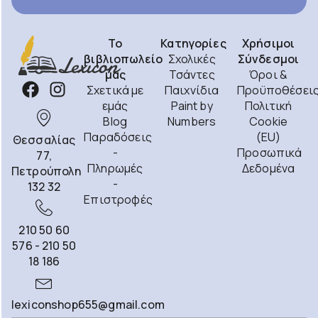
Το
Κατηγορίες
Χρήσιμοι
βιβλιοπωλείο
Σχολικές
Σύνδεσμοι
μας
Τσάντες
Όροι &
Σχετικά με
Παιχνίδια
Προϋποθέσει
εμάς
Paint by
Πολιτική
Blog
Numbers
Cookie
Παραδόσεις
(EU)
Θεσσαλίας
-
Προσωπικά
77,
Πληρωμές
Δεδομένα
Πετρούπολη
-
132 32
Επιστροφές
210 50 60
576 - 210 50
18 186
lexiconshop655@gmail.com