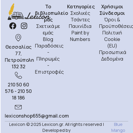
Το
Κατηγορίες
Χρήσιμοι
βιβλιοπωλείο
Σχολικές
Σύνδεσμοι
μας
Τσάντες
Όροι &
Σχετικά με
Παιχνίδια
Προϋποθέσει
εμάς
Paint by
Πολιτική
Blog
Numbers
Cookie
Παραδόσεις
(EU)
Θεσσαλίας
-
Προσωπικά
77,
Πληρωμές
Δεδομένα
Πετρούπολη
-
132 32
Επιστροφές
210 50 60
576 - 210 50
18 186
lexiconshop655@gmail.com
Lexicon © 2025 Lexicon.gr. All rights reserved |
Blue
Developed by
Mango