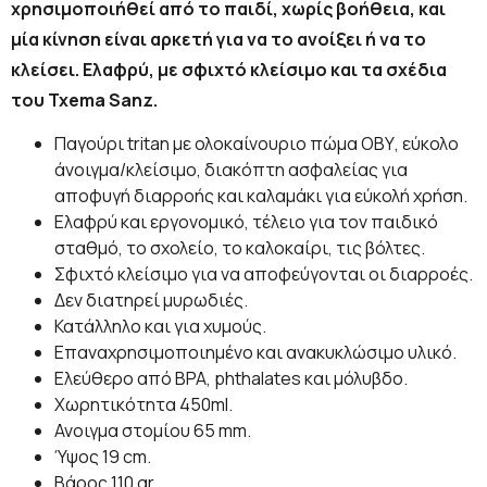
χρησιμοποιήθεί από το παιδί, χωρίς βοήθεια, και
μία κίνηση είναι αρκετή για να το ανοίξει ή να το
κλείσει. Ελαφρύ, με σφιχτό κλείσιμο και τα σχέδια
του Txema Sanz.
Παγούρι tritan με ολοκαίνουριο πώμα ΟΒΥ, εύκολο
άνοιγμα/κλείσιμο, διακόπτη ασφαλείας για
αποφυγή διαρροής και καλαμάκι για εύκολή χρήση.
Ελαφρύ και εργονομικό, τέλειο για τον παιδικό
σταθμό, το σχολείο, το καλοκαίρι, τις βόλτες.
Σφιχτό κλείσιμο για να αποφεύγονται οι διαρροές.
Δεν διατηρεί μυρωδιές.
Κατάλληλο και για χυμούς.
Επαναχρησιμοποιημένο και ανακυκλώσιμο υλικό.
Ελεύθερο από BPA, phthalates και μόλυβδο.
Χωρητικότητα 450ml.
Ανοιγμα στομίου 65 mm.
Ύψος 19 cm.
Βάρος 110 gr.