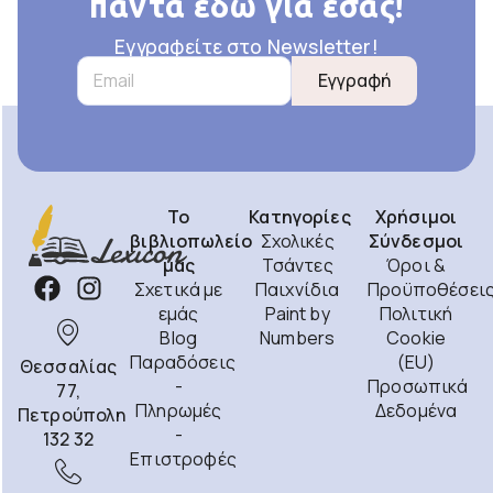
πάντα εδώ για εσάς!
Εγγραφείτε στο Newsletter!
Εγγραφή
Το
Κατηγορίες
Χρήσιμοι
βιβλιοπωλείο
Σχολικές
Σύνδεσμοι
μας
Τσάντες
Όροι &
Σχετικά με
Παιχνίδια
Προϋποθέσει
εμάς
Paint by
Πολιτική
Blog
Numbers
Cookie
Παραδόσεις
(EU)
Θεσσαλίας
-
Προσωπικά
77,
Πληρωμές
Δεδομένα
Πετρούπολη
-
132 32
Επιστροφές